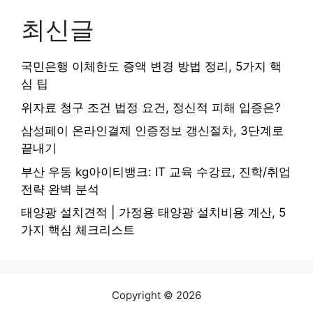
최신글
국민은행 이체한도 증액 변경 방법 정리, 5가지 핵
심 팁
위자료 청구 조건 법정 요건, 정신적 피해 입증은?
삼성페이 온라인결제 인증정보 갱신절차, 3단계로
끝내기
부산 우동 kg아이티뱅크: IT 교육 수강료, 진학/취업
전략 완벽 분석
태양광 설치견적 | 가정용 태양광 설치비용 계산, 5
가지 핵심 체크리스트
Copyright © 2026