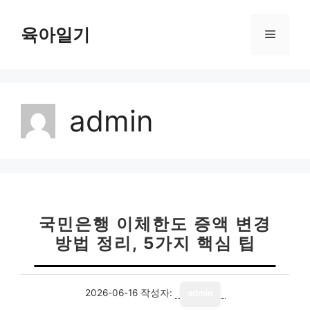
컨
텐
육아일기
메
츠
로
뉴
건
너
admin
뛰
기
국민은행 이체한도 증액 변경
방법 정리, 5가지 핵심 팁
2026-06-16
작성자:
admin