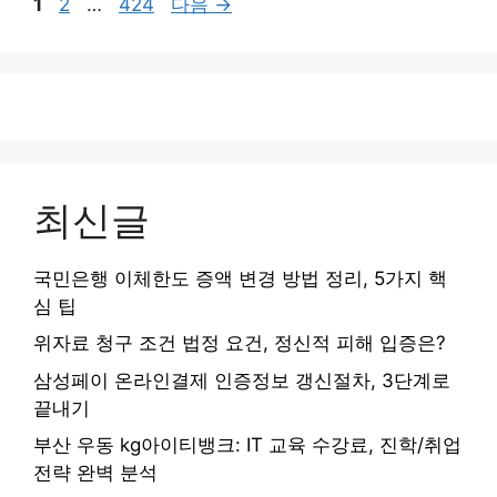
페
페
페
1
2
…
424
다음
→
이
이
이
지
지
지
최신글
국민은행 이체한도 증액 변경 방법 정리, 5가지 핵
심 팁
위자료 청구 조건 법정 요건, 정신적 피해 입증은?
삼성페이 온라인결제 인증정보 갱신절차, 3단계로
끝내기
부산 우동 kg아이티뱅크: IT 교육 수강료, 진학/취업
전략 완벽 분석