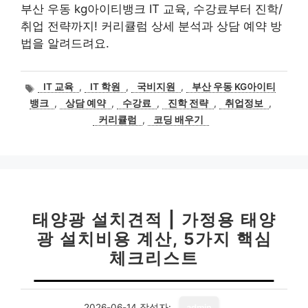
부산 우동 kg아이티뱅크 IT 교육, 수강료부터 진학/
취업 전략까지! 커리큘럼 상세 분석과 상담 예약 방
법을 알려드려요.
태
IT 교육
,
IT 학원
,
국비지원
,
부산 우동 KG아이티
그
뱅크
,
상담 예약
,
수강료
,
진학 전략
,
취업정보
,
커리큘럼
,
코딩 배우기
태양광 설치견적 | 가정용 태양
광 설치비용 계산, 5가지 핵심
체크리스트
2026-06-14
작성자:
admin