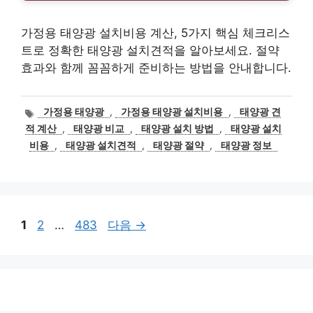
가정용 태양광 설치비용 계산, 5가지 핵심 체크리스
트로 정확한 태양광 설치견적을 알아보세요. 절약
효과와 함께 꼼꼼하게 준비하는 방법을 안내합니다.
태
가정용 태양광
,
가정용 태양광 설치비용
,
태양광 견
그
적 계산
,
태양광 비교
,
태양광 설치 방법
,
태양광 설치
비용
,
태양광 설치견적
,
태양광 절약
,
태양광 정보
페
페
페
1
2
…
483
다음
→
이
이
이
지
지
지