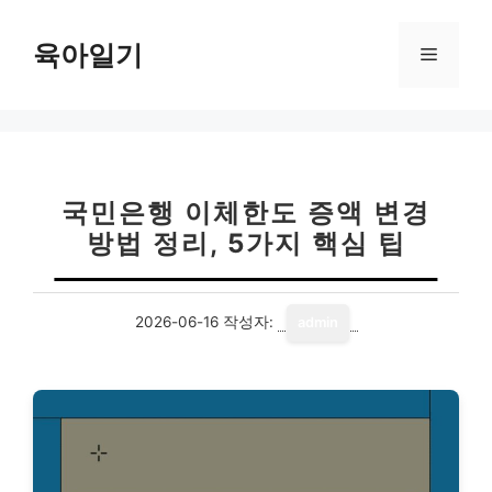
컨
텐
육아일기
메
츠
로
뉴
건
너
뛰
기
국민은행 이체한도 증액 변경
방법 정리, 5가지 핵심 팁
2026-06-16
작성자:
admin