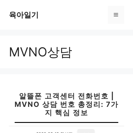
컨
텐
육아일기
메
츠
로
뉴
건
너
MVNO상담
뛰
기
알뜰폰 고객센터 전화번호 |
MVNO 상담 번호 총정리: 7가
지 핵심 정보