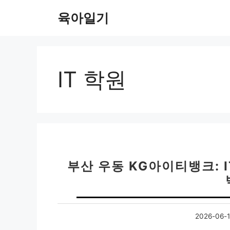
컨
육아일기
텐
츠
로
건
너
IT 학원
뛰
기
부산 우동 KG아이티뱅크: I
2026-06-