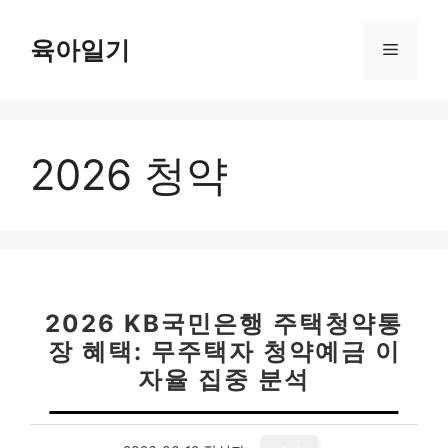
컨
텐
육아일기
메
츠
로
뉴
건
너
2026 청약
뛰
기
2026 KB국민은행 주택청약통
장 혜택: 무주택자 청약예금 이
자율 집중 분석