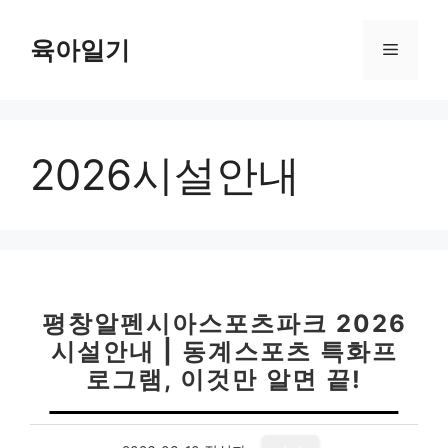
컨
텐
육아일기
메
츠
로
뉴
건
너
2026시설안내
뛰
기
평창알펜시아스포츠파크 2026
시설안내 | 동계스포츠 특화프
로그램, 이것만 알면 끝!