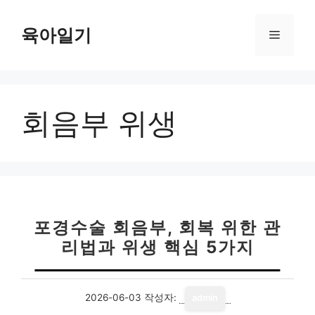
컨
텐
육아일기
메
츠
로
뉴
건
너
회음부 위생
뛰
기
포경수술 회음부, 회복 위한 관
리법과 위생 핵심 5가지
2026-06-03
작성자:
admin