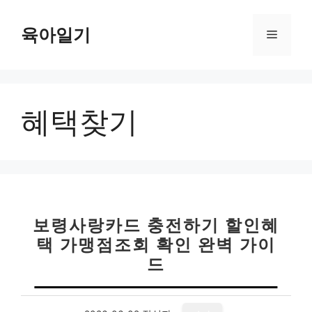
컨
텐
육아일기
메
츠
로
뉴
건
너
혜택찾기
뛰
기
보령사랑카드 충전하기 할인혜
택 가맹점조회 확인 완벽 가이
드