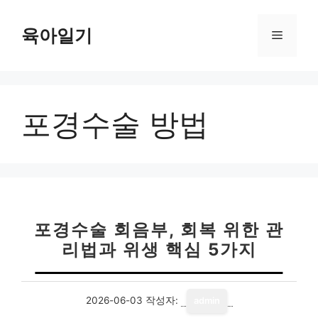
컨
텐
육아일기
메
츠
로
뉴
건
너
포경수술 방법
뛰
기
포경수술 회음부, 회복 위한 관
리법과 위생 핵심 5가지
2026-06-03
작성자:
admin