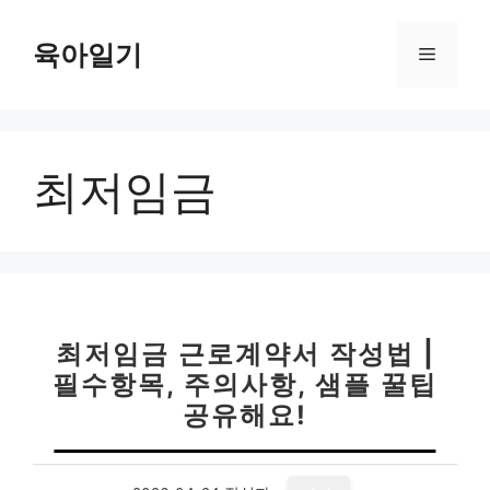
컨
텐
육아일기
메
츠
로
뉴
건
너
최저임금
뛰
기
최저임금 근로계약서 작성법 |
필수항목, 주의사항, 샘플 꿀팁
공유해요!