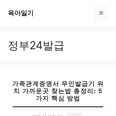
컨
텐
육아일기
메
츠
로
뉴
건
너
정부24발급
뛰
기
가족관계증명서 무인발급기 위
치 가까운곳 찾는법 총정리: 5
가지 핵심 방법