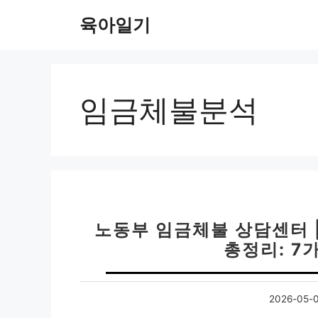
컨
육아일기
텐
츠
로
건
너
임금체불분석
뛰
기
노동부 임금체불 상담센터 
총정리: 7
2026-05-