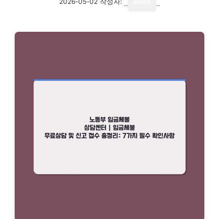
2026-05-02
작성자:
admin