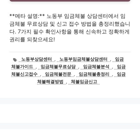
**메타 설명:** 노동부 임금체불 상담센터에서 임
금체불 무료상담 및 신고 접수 방법을 총정리했습니
다. 7가지 필수 확인사항을 통해 신속하고 정확하게
권리를 되찾으세요!
태
노동부상담센터
,
노동부임금체불상담센터
,
임금
그
체불가이드
,
임금체불무료상담
,
임금체불분석
,
임금
체불신고접수
,
임금체불전문
,
임금체불총정리
,
임금
체불해결방법
,
체불임금신고