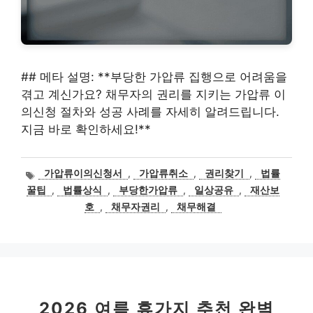
## 메타 설명: **부당한 가압류 집행으로 어려움을
겪고 계신가요? 채무자의 권리를 지키는 가압류 이
의신청 절차와 성공 사례를 자세히 알려드립니다.
지금 바로 확인하세요!**
태
가압류이의신청서
,
가압류취소
,
권리찾기
,
법률
그
꿀팁
,
법률상식
,
부당한가압류
,
일상공유
,
재산보
호
,
채무자권리
,
채무해결
2026 여름 휴가지 추천 완벽