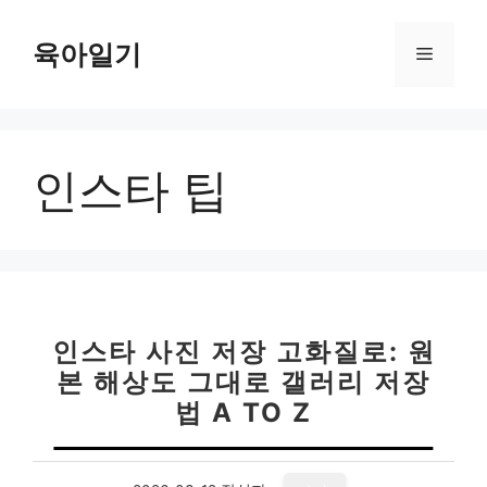
컨
텐
육아일기
메
츠
로
뉴
건
너
인스타 팁
뛰
기
인스타 사진 저장 고화질로: 원
본 해상도 그대로 갤러리 저장
법 A TO Z