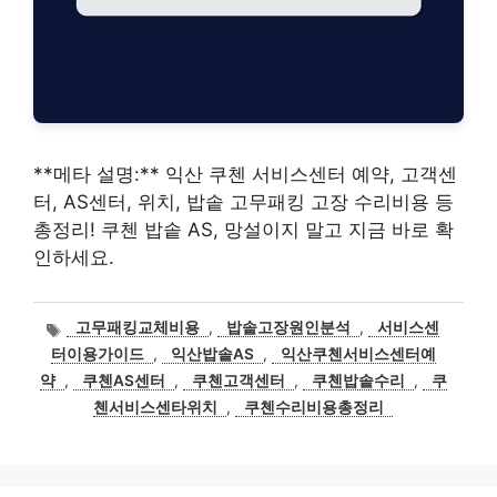
**메타 설명:** 익산 쿠첸 서비스센터 예약, 고객센
터, AS센터, 위치, 밥솥 고무패킹 고장 수리비용 등
총정리! 쿠첸 밥솥 AS, 망설이지 말고 지금 바로 확
인하세요.
태
고무패킹교체비용
,
밥솥고장원인분석
,
서비스센
그
터이용가이드
,
익산밥솥AS
,
익산쿠첸서비스센터예
약
,
쿠첸AS센터
,
쿠첸고객센터
,
쿠첸밥솥수리
,
쿠
첸서비스센타위치
,
쿠첸수리비용총정리