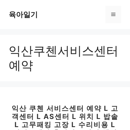
컨
텐
육아일기
메
츠
로
뉴
건
너
익산쿠첸서비스센터
뛰
기
예약
익산 쿠첸 서비스센터 예약 L 고
객센터 L AS센터 L 위치 L 밥솥
L 고무패킹 고장 L 수리비용 L