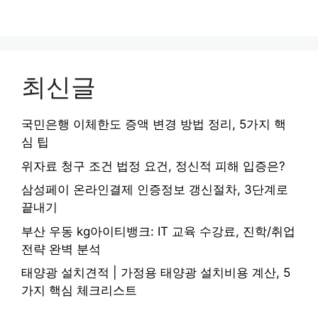
최신글
국민은행 이체한도 증액 변경 방법 정리, 5가지 핵
심 팁
위자료 청구 조건 법정 요건, 정신적 피해 입증은?
삼성페이 온라인결제 인증정보 갱신절차, 3단계로
끝내기
부산 우동 kg아이티뱅크: IT 교육 수강료, 진학/취업
전략 완벽 분석
태양광 설치견적 | 가정용 태양광 설치비용 계산, 5
가지 핵심 체크리스트