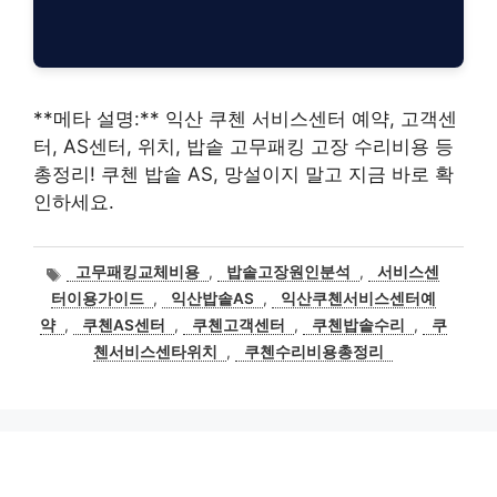
**메타 설명:** 익산 쿠첸 서비스센터 예약, 고객센
터, AS센터, 위치, 밥솥 고무패킹 고장 수리비용 등
총정리! 쿠첸 밥솥 AS, 망설이지 말고 지금 바로 확
인하세요.
태
고무패킹교체비용
,
밥솥고장원인분석
,
서비스센
그
터이용가이드
,
익산밥솥AS
,
익산쿠첸서비스센터예
약
,
쿠첸AS센터
,
쿠첸고객센터
,
쿠첸밥솥수리
,
쿠
첸서비스센타위치
,
쿠첸수리비용총정리