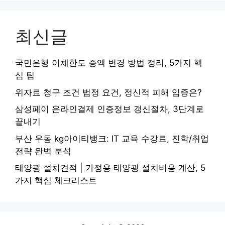
최신글
국민은행 이체한도 증액 변경 방법 정리, 5가지 핵
심 팁
위자료 청구 조건 법정 요건, 정신적 피해 입증은?
삼성페이 온라인결제 인증정보 갱신절차, 3단계로
끝내기
부산 우동 kg아이티뱅크: IT 교육 수강료, 진학/취업
전략 완벽 분석
태양광 설치견적 | 가정용 태양광 설치비용 계산, 5
가지 핵심 체크리스트