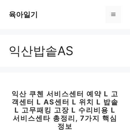
컨
텐
육아일기
메
츠
로
뉴
건
너
익산밥솥AS
뛰
기
익산 쿠첸 서비스센터 예약 L 고
객센터 L AS센터 L 위치 L 밥솥
L 고무패킹 고장 L 수리비용 L
서비스센타 총정리, 7가지 핵심
정보