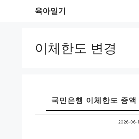
컨
육아일기
텐
츠
로
건
너
이체한도 변경
뛰
기
국민은행 이체한도 증액 
2026-06-