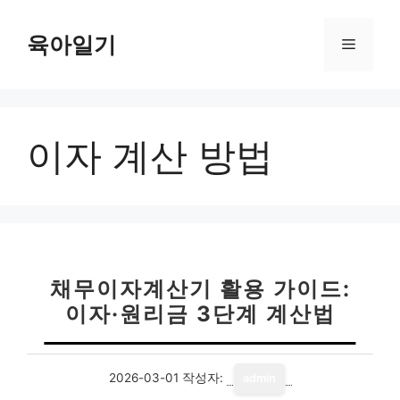
컨
텐
육아일기
메
츠
로
뉴
건
너
이자 계산 방법
뛰
기
채무이자계산기 활용 가이드:
이자·원리금 3단계 계산법
2026-03-01
작성자:
admin