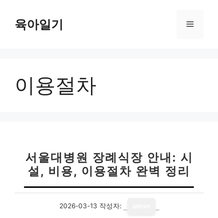
컨
텐
육아일기
메
츠
로
뉴
건
너
이용절차
뛰
기
서울대병원 장례식장 안내: 시
설, 비용, 이용절차 완벽 정리
2026-03-13
작성자:
admin