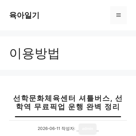
컨
텐
육아일기
메
츠
로
뉴
건
너
이용방법
뛰
기
선학문화체육센터 셔틀버스, 선
학역 무료픽업 운행 완벽 정리
2026-06-11
작성자:
admin