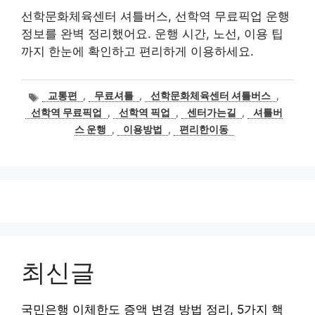
선학문화체육센터 셔틀버스, 선학역 무료픽업 운행
정보를 완벽 정리했어요. 운행 시간, 노선, 이용 팁
까지 한눈에 확인하고 편리하게 이용하세요.
태
교통편
,
무료셔틀
,
선학문화체육센터 셔틀버스
,
그
선학역 무료픽업
,
선학역 픽업
,
센터가는길
,
셔틀버
스 운행
,
이용방법
,
편리한이동
최신글
국민은행 이체한도 증액 변경 방법 정리, 5가지 핵