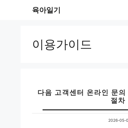
컨
육아일기
텐
츠
로
건
너
이용가이드
뛰
기
다음 고객센터 온라인 문의 방
절차
2026-05-