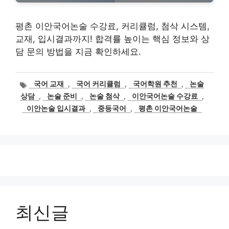
평촌 이안국어논술 수강료, 커리큘럼, 첨삭 시스템,
교재, 입시결과까지! 합격률 높이는 핵심 정보와 상
담 문의 방법을 지금 확인하세요.
태
국어 교재
,
국어 커리큘럼
,
국어학원 추천
,
논술
그
상담
,
논술 준비
,
논술 첨삭
,
이안국어논술 수강료
,
이안논술 입시결과
,
중등국어
,
평촌 이안국어논술
최신글