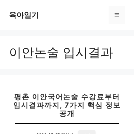
컨
텐
육아일기
메
츠
로
뉴
건
너
이안논술 입시결과
뛰
기
평촌 이안국어논술 수강료부터
입시결과까지, 7가지 핵심 정보
공개