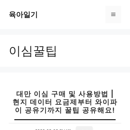
컨
텐
육아일기
메
츠
로
뉴
건
너
이심꿀팁
뛰
기
대만 이심 구매 및 사용방법 |
현지 데이터 요금제부터 와이파
이 공유기까지 꿀팁 공유해요!