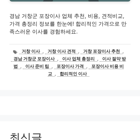
경남 거창군 포장이사 업체 추천, 비용, 견적비교,
가격 총정리 정보를 한눈에! 합리적인 가격으로 만
족스러운 이사를 경험하세요.
태
거창 이사
,
거창 이사 견적
,
거창 포장이사 추천
,
그
경남 거창군 포장이사
,
이사 업체 총정리
,
이사 절약 방
법
,
이사 준비 팁
,
포장이사 가격
,
포장이사 비용 비
교
,
합리적인 이사
최신글