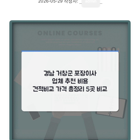
2026-05-29
작성자:
admin