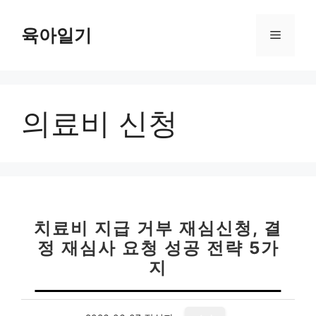
컨
텐
육아일기
메
츠
로
뉴
건
너
의료비 신청
뛰
기
치료비 지급 거부 재심신청, 결
정 재심사 요청 성공 전략 5가
지