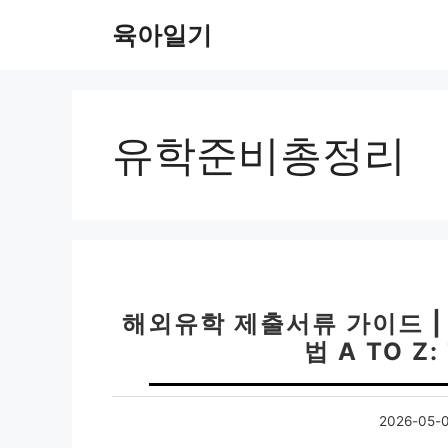
컨
육아일기
텐
츠
로
건
너
유학준비총정리
뛰
기
해외유학 제출서류 가이드 |
법 A TO Z
2026-05-