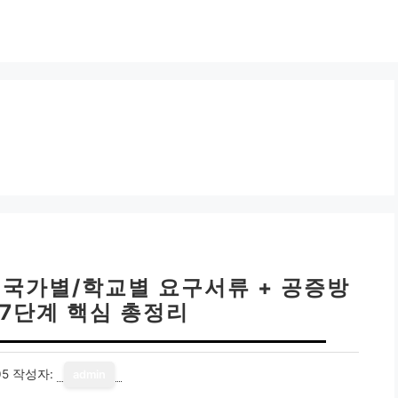
 국가별/학교별 요구서류 + 공증방
: 7단계 핵심 총정리
05
작성자:
admin