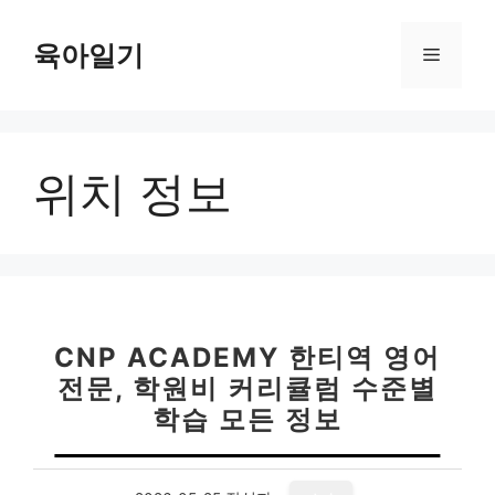
컨
텐
육아일기
메
츠
로
뉴
건
너
위치 정보
뛰
기
CNP ACADEMY 한티역 영어
전문, 학원비 커리큘럼 수준별
학습 모든 정보