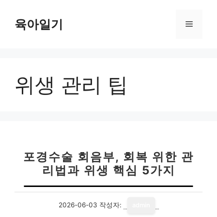
컨
텐
육아일기
메
츠
로
뉴
건
너
위생 관리 팁
뛰
기
포경수술 회음부, 회복 위한 관
리법과 위생 핵심 5가지
2026-06-03
작성자:
admin