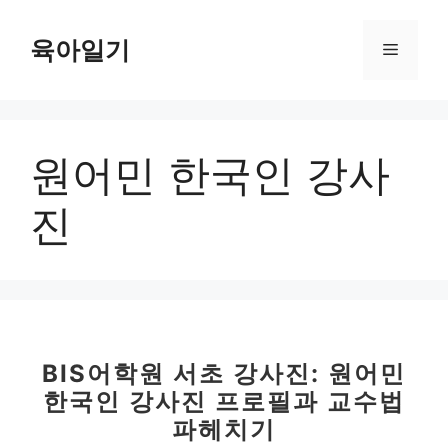
컨
텐
육아일기
메
츠
로
뉴
건
너
원어민 한국인 강사
뛰
기
진
BIS어학원 서초 강사진: 원어민
한국인 강사진 프로필과 교수법
파헤치기