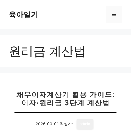
컨
텐
육아일기
메
츠
로
뉴
건
너
원리금 계산법
뛰
기
채무이자계산기 활용 가이드:
이자·원리금 3단계 계산법
2026-03-01
작성자:
admin