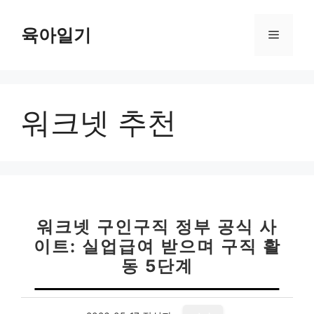
컨
텐
육아일기
메
츠
로
뉴
건
너
워크넷 추천
뛰
기
워크넷 구인구직 정부 공식 사
이트: 실업급여 받으며 구직 활
동 5단계