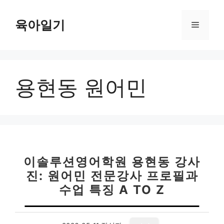
컨
텐
육아일기
메
츠
로
뉴
건
너
용현동 원어민
뛰
기
이솔루션영어학원 용현동 강사
진: 원어민 전문강사 프로필과
수업 특징 A TO Z