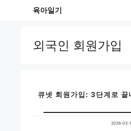
컨
육아일기
텐
츠
로
건
너
외국인 회원가입
뛰
기
큐넷 회원가입: 3단계로 끝
2026-03-