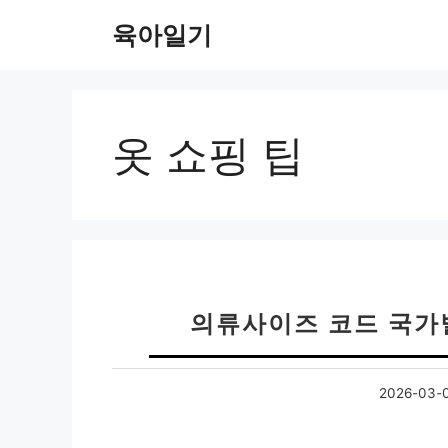
컨
육아일기
텐
츠
로
건
너
옷 쇼핑 팁
뛰
기
의류사이즈 코드 국가
2026-03-