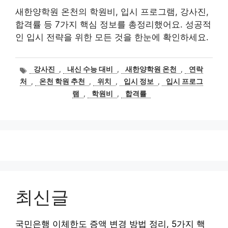
새한양학원 온천의 학원비, 입시 프로그램, 강사진,
합격률 등 7가지 핵심 정보를 총정리했어요. 성공적
인 입시 전략을 위한 모든 것을 한눈에 확인하세요.
태
강사진
,
내신 수능 대비
,
새한양학원 온천
,
연락
그
처
,
온천 학원 추천
,
위치
,
입시 정보
,
입시 프로그
램
,
학원비
,
합격률
최신글
국민은행 이체한도 증액 변경 방법 정리, 5가지 핵