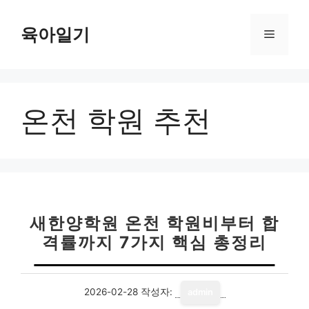
컨
텐
육아일기
메
츠
로
뉴
건
너
온천 학원 추천
뛰
기
새한양학원 온천 학원비부터 합
격률까지 7가지 핵심 총정리
2026-02-28
작성자:
admin