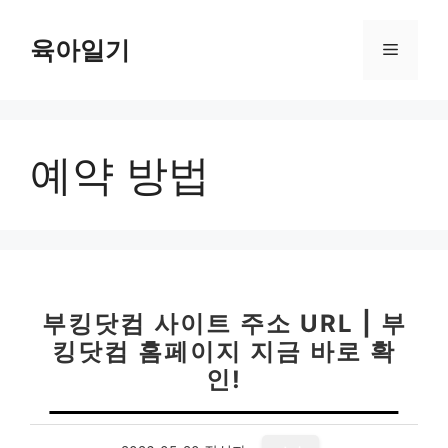
컨
텐
육아일기
메
츠
로
뉴
건
너
예약 방법
뛰
기
부킹닷컴 사이트 주소 URL | 부
킹닷컴 홈페이지 지금 바로 확
인!