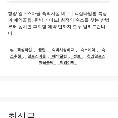
청양 알프스마을 숙박시설 비교 | 객실타입별 특징
과 예약꿀팁, 완벽 가이드! 최적의 숙소를 찾는 방법
부터 놓치면 후회할 예약 팁까지 모두 알려드립니
다.
태
객실타입
,
꿀팁
,
숙박시설비교
,
숙소예약
,
숙
그
소추천
,
알프스마을
,
예약꿀팁
,
정보
,
청양알프스
마을숙박
,
청양여행
최신글