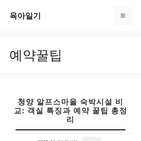
컨
텐
육아일기
메
츠
로
뉴
건
너
예약꿀팁
뛰
기
청양 알프스마을 숙박시설 비
교: 객실 특징과 예약 꿀팁 총정
리