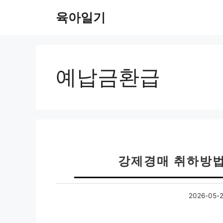
컨
육아일기
텐
츠
로
건
너
예납금환급
뛰
기
강제경매 취하방법
2026-05-