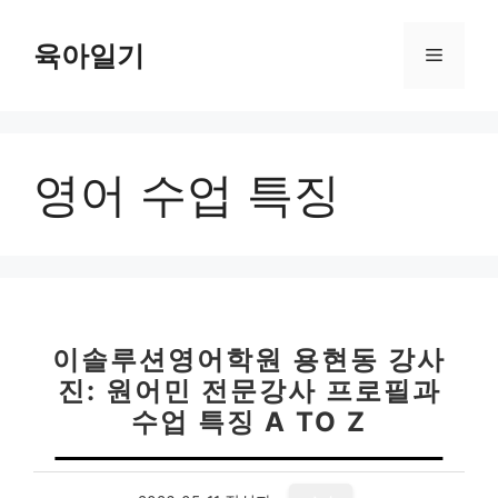
컨
텐
육아일기
메
츠
로
뉴
건
너
영어 수업 특징
뛰
기
이솔루션영어학원 용현동 강사
진: 원어민 전문강사 프로필과
수업 특징 A TO Z