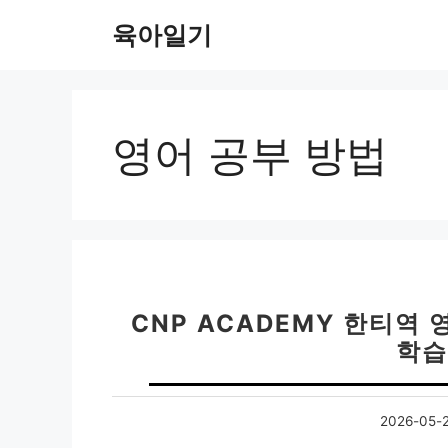
컨
육아일기
텐
츠
로
건
너
영어 공부 방법
뛰
기
CNP ACADEMY 한티역
학습
2026-05-