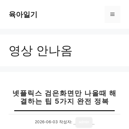
컨
텐
육아일기
메
츠
로
뉴
건
너
영상 안나옴
뛰
기
넷플릭스 검은화면만 나올때 해
결하는 팁 5가지 완전 정복
2026-06-03
작성자:
admin