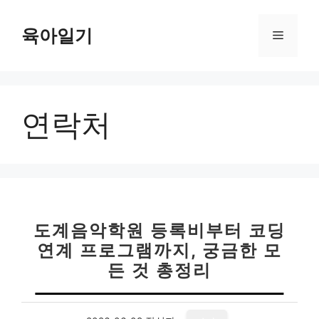
컨
텐
육아일기
메
츠
로
뉴
건
너
연락처
뛰
기
도계음악학원 등록비부터 코딩
연계 프로그램까지, 궁금한 모
든 것 총정리