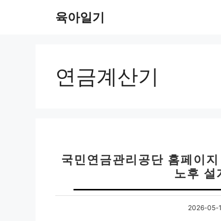
컨
육아일기
텐
츠
로
건
너
연금계산기
뛰
기
국민연금관리공단 홈페이지 
노후 설
2026-05-