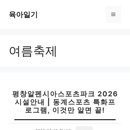
컨
텐
육아일기
메
츠
로
뉴
건
너
여름축제
뛰
기
평창알펜시아스포츠파크 2026
시설안내 | 동계스포츠 특화프
로그램, 이것만 알면 끝!