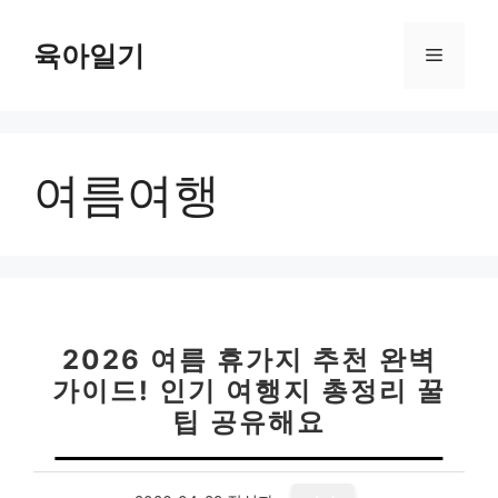
컨
텐
육아일기
메
츠
로
뉴
건
너
여름여행
뛰
기
2026 여름 휴가지 추천 완벽
가이드! 인기 여행지 총정리 꿀
팁 공유해요