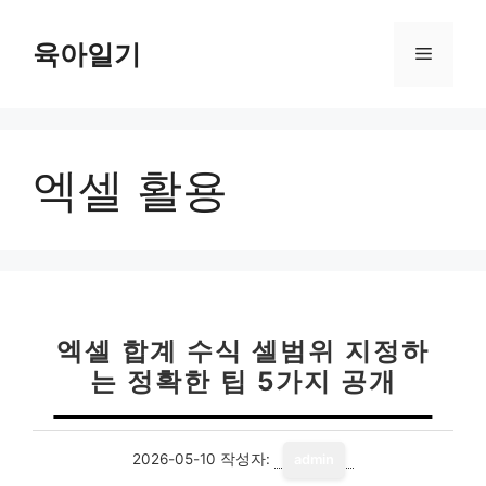
컨
텐
육아일기
메
츠
로
뉴
건
너
엑셀 활용
뛰
기
엑셀 합계 수식 셀범위 지정하
는 정확한 팁 5가지 공개
2026-05-10
작성자:
admin