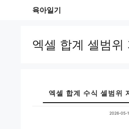
컨
육아일기
텐
츠
로
건
너
엑셀 합계 셀범위
뛰
기
엑셀 합계 수식 셀범위 
2026-05-