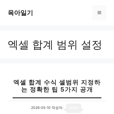
컨
텐
육아일기
메
츠
로
뉴
건
너
엑셀 합계 범위 설정
뛰
기
엑셀 합계 수식 셀범위 지정하
는 정확한 팁 5가지 공개
2026-05-10
작성자:
admin